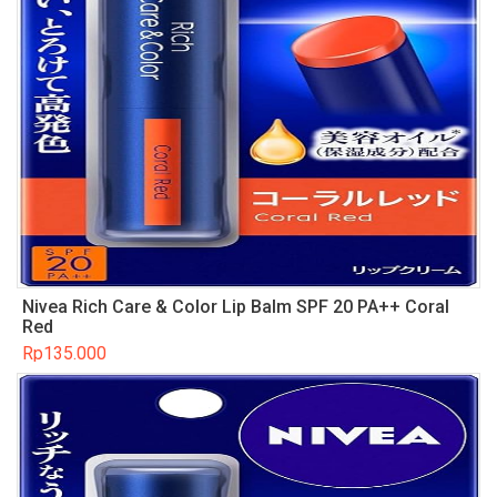
Nivea Rich Care & Color Lip Balm SPF 20 PA++ Coral
Red
Rp
135.000