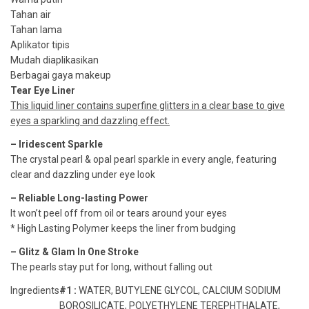
Tahan air
Tahan lama
Aplikator tipis
Mudah diaplikasikan
Berbagai gaya makeup
Tear Eye Liner
This liquid liner contains superfine glitters in a clear base to give
eyes a sparkling and dazzling effect.
– Iridescent Sparkle
The crystal pearl & opal pearl sparkle in every angle, featuring
clear and dazzling under eye look
– Reliable Long-lasting Power
It won’t peel off from oil or tears around your eyes
* High Lasting Polymer keeps the liner from budging
– Glitz & Glam In One Stroke
The pearls stay put for long, without falling out
Ingredients
#1 :
WATER, BUTYLENE GLYCOL, CALCIUM SODIUM
BOROSILICATE, POLYETHYLENE TEREPHTHALATE,