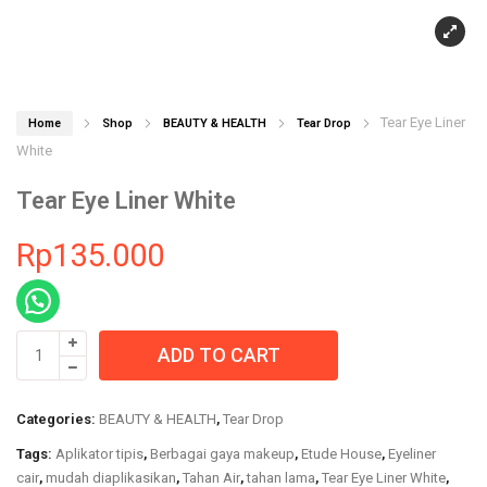
Tear Eye Liner
Home
Shop
BEAUTY & HEALTH
Tear Drop
White
Tear Eye Liner White
Rp
135.000
Tear
ADD TO CART
Eye
Liner
White
Categories:
BEAUTY & HEALTH
,
Tear Drop
quantity
Tags:
Aplikator tipis
,
Berbagai gaya makeup
,
Etude House
,
Eyeliner
cair
,
mudah diaplikasikan
,
Tahan Air
,
tahan lama
,
Tear Eye Liner White
,