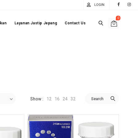
LOGIN
0
akan
Layanan Jastip Jepang
Contact Us
12
16
24
32
Search
Show :