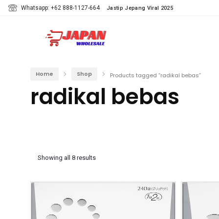
Whatsapp: +62 888-1127-664
Jastip Jepang Viral 2025
Home
Shop
Products tagged “radikal bebas”
radikal bebas
Showing all 8 results