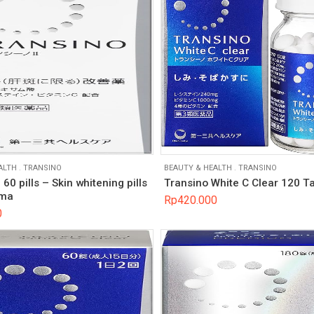
ALTH
.
TRANSINO
BEAUTY & HEALTH
.
TRANSINO
 60 pills – Skin whitening pills
Transino White C Clear 120 Ta
sma
Rp
420.000
0