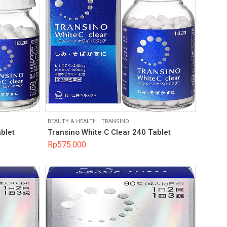
BEAUTY & HEALTH
.
TRANSINO
blet
Transino White C Clear 240 Tablet
Rp
575.000