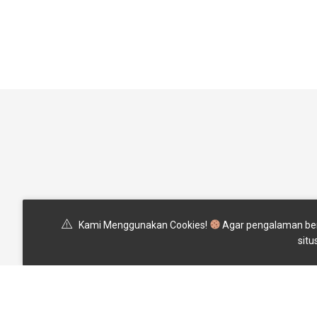
Pertanyaan Yang Sering Ditany
Kami Menggunakan Cookies!
Agar pengalaman ber
situ