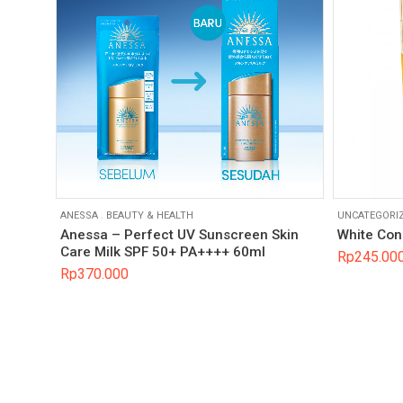
ANESSA
.
BEAUTY & HEALTH
UNCATEGORI
Anessa – Perfect UV Sunscreen Skin
White Con
Care Milk SPF 50+ PA++++ 60ml
Rp
245.00
Rp
370.000