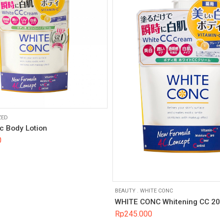
ZED
c Body Lotion
0
BEAUTY
.
WHITE CONC
WHITE CONC Whitening CC 2
Rp
245.000