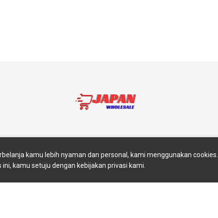
akan
Return And Exchange
Blog
Contact Us
Abou
belanja kamu lebih nyaman dan personal, kami menggunakan cookie
s ini, kamu setuju dengan kebijakan privasi kami.
Copyright © 2025 JAPAN WHOLESALE. All rights reserved.