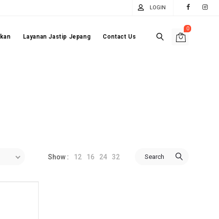
LOGIN
0
akan
Layanan Jastip Jepang
Contact Us
12
16
24
32
Search
Show :