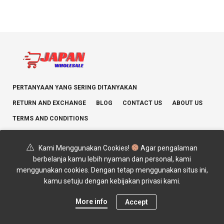
PERTANYAAN YANG SERING DITANYAKAN
RETURN AND EXCHANGE
BLOG
CONTACT US
ABOUT US
TERMS AND CONDITIONS
Kami Menggunakan Cookies!
Agar pengalaman
berbelanja kamu lebih nyaman dan personal, kami
menggunakan cookies. Dengan tetap menggunakan situs ini,
Copyright © 2025 JAPAN WHOLESALE. All rights reserved.
kamu setuju dengan kebijakan privasi kami.
More info
Accept
0
Home
Categories
Sorting
Account
Cart