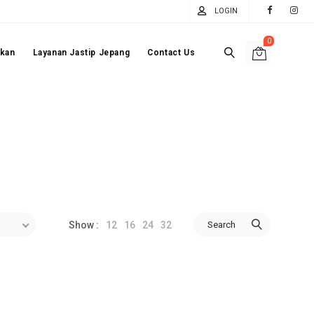
LOGIN
0
akan
Layanan Jastip Jepang
Contact Us
12
16
24
32
Search
Show :