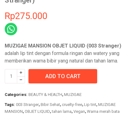
Stranger)
Rp
275.000
MUZIGAE MANSION OBJET LIQUID (003 Stranger)
adalah lip tint dengan formula ringan dan watery yang
memberikan warna bibir yang natural dan tahan lama.
MUZIGAE
ADD TO CART
MANSION
OBJET
LIQUID
Categories:
BEAUTY & HEALTH
,
MUZIGAE
(003
Tags:
003 Stranger
,
Bibir Sehat
,
cruelty-free
,
Lip tint
,
MUZIGAE
Stranger)
MANSION
,
OBJET LIQUID
,
tahan lama
,
Vegan
,
Warna merah bata
quantity