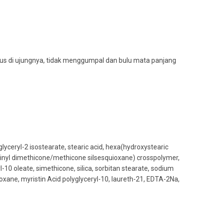
alus di ujungnya, tidak menggumpal dan bulu mata panjang
lyceryl-2 isostearate, stearic acid, hexa(hydroxystearic
, (vinyl dimethicone/methicone silsesquioxane) crosspolymer,
l-10 oleate, simethicone, silica, sorbitan stearate, sodium
oxane, myristin Acid polyglyceryl-10, laureth-21, EDTA-2Na,