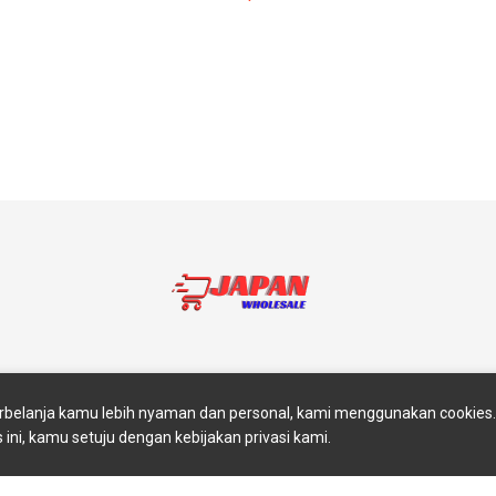
akan
Return And Exchange
Blog
Contact Us
Abou
belanja kamu lebih nyaman dan personal, kami menggunakan cookie
s ini, kamu setuju dengan kebijakan privasi kami.
Copyright © 2025 JAPAN WHOLESALE. All rights reserved.