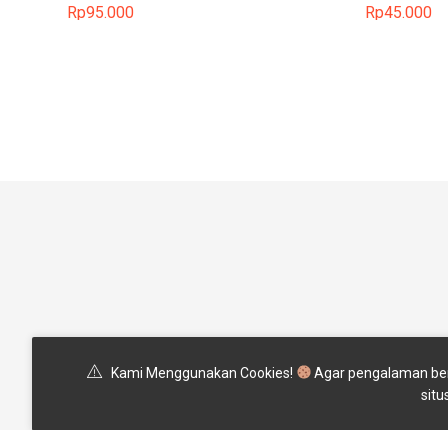
Rp
95.000
Rp
45.000
Pertanyaan Yang Sering Ditany
Kami Menggunakan Cookies!
Agar pengalaman ber
situ