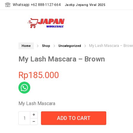
Whatsapp: +62 888-1127-664
Jastip Jepang Viral 2025
My Lash Mascara – Brow
Home
Shop
Uncategorized
My Lash Mascara – Brown
Rp
185.000
My Lash Mascara
My
ADD TO CART
Lash Mascara
-