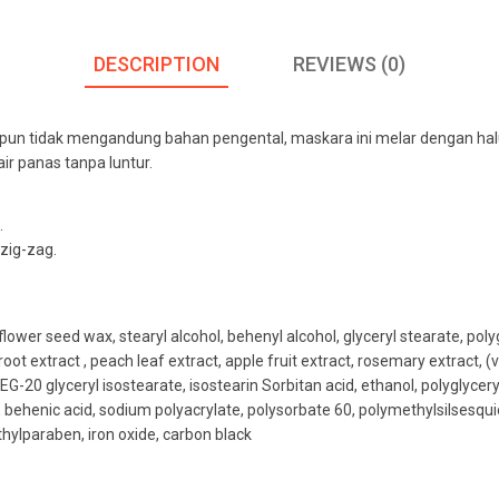
DESCRIPTION
REVIEWS (0)
eskipun tidak mengandung bahan pengental, maskara ini melar dengan h
r panas tanpa luntur.
.
 zig-zag.
wer seed wax, stearyl alcohol, behenyl alcohol, glyceryl stearate, polyg
 root extract , peach leaf extract, apple fruit extract, rosemary extract
G-20 glyceryl isostearate, isostearin Sorbitan acid, ethanol, polyglycery
 behenic acid, sodium polyacrylate, polysorbate 60, polymethylsilsesqui
ylparaben, iron oxide, carbon black