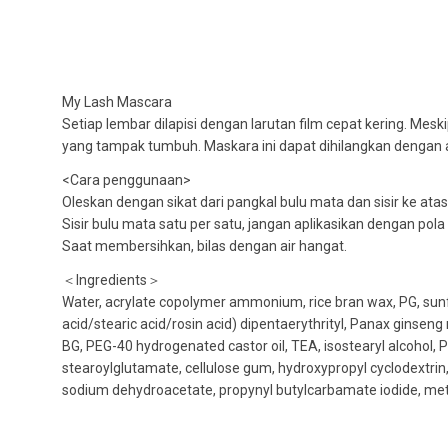
My Lash Mascara
Setiap lembar dilapisi dengan larutan film cepat kering. M
yang tampak tumbuh. Maskara ini dapat dihilangkan dengan ai
<Cara penggunaan>
Oleskan dengan sikat dari pangkal bulu mata dan sisir ke atas
Sisir bulu mata satu per satu, jangan aplikasikan dengan pola
Saat membersihkan, bilas dengan air hangat.
＜Ingredients＞
Water, acrylate copolymer ammonium, rice bran wax, PG, sunflo
acid/stearic acid/rosin acid) dipentaerythrityl, Panax ginseng
BG, PEG-40 hydrogenated castor oil, TEA, isostearyl alcohol, PE
stearoylglutamate, cellulose gum, hydroxypropyl cyclodextrin,
sodium dehydroacetate, propynyl butylcarbamate iodide, meth