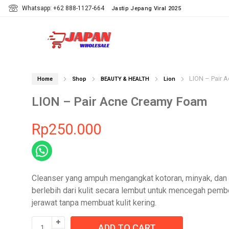
Whatsapp: +62 888-1127-664
Jastip Jepang Viral 2025
LION – Pair 
Home
Shop
BEAUTY & HEALTH
Lion
LION – Pair Acne Creamy Foam
Rp
250.000
Cleanser yang ampuh mengangkat kotoran, minyak, da
berlebih dari kulit secara lembut untuk mencegah pem
jerawat tanpa membuat kulit kering.
LION
ADD TO CART