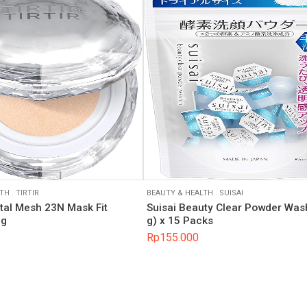
LTH
.
TIRTIR
BEAUTY & HEALTH
.
SUISAI
tal Mesh 23N Mask Fit
Suisai Beauty Clear Powder Was
 g
g) x 15 Packs
Rp
155.000