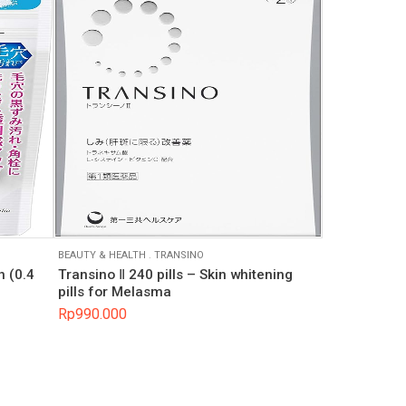
BEAUTY & HEALTH
.
TRANSINO
h (0.4
Transino Ⅱ 240 pills – Skin whitening
pills for Melasma
Rp
990.000