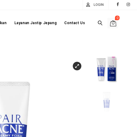
LOGIN
0
akan
Layanan Jastip Jepang
Contact Us