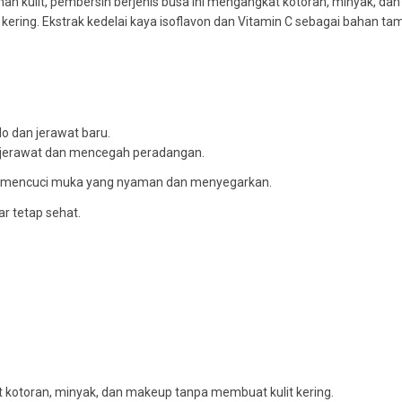
h kulit, pembersih berjenis busa ini mengangkat kotoran, minyak, dan
ring. Ekstrak kedelai kaya isoflavon dan Vitamin C sebagai bahan tam
o dan jerawat baru.
 jerawat dan mencegah peradangan.
i mencuci muka yang nyaman dan menyegarkan.
r tetap sehat.
 kotoran, minyak, dan makeup tanpa membuat kulit kering.