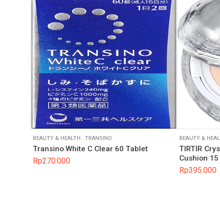
BEAUTY & HEALTH
.
TRANSINO
BEAUTY & HEA
Transino White C Clear 60 Tablet
TIRTIR Crys
Cushion 15
Rp
270.000
Rp
395.000