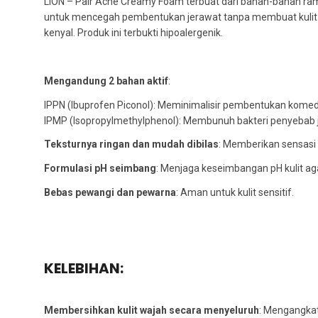
LION – Pair Acne Creamy Foam terbuat dari bahan-bahan rama
untuk mencegah pembentukan jerawat tanpa membuat kulit ke
kenyal. Produk ini terbukti hipoalergenik.
Mengandung 2 bahan aktif
:
IPPN (Ibuprofen Piconol): Meminimalisir pembentukan komed
IPMP (Isopropylmethylphenol): Membunuh bakteri penyebab
Teksturnya ringan dan mudah dibilas
: Memberikan sensas
Formulasi pH seimbang
: Menjaga keseimbangan pH kulit aga
Bebas pewangi dan pewarna
: Aman untuk kulit sensitif.
KELEBIHAN:
Membersihkan kulit wajah secara menyeluruh
: Mengangkat