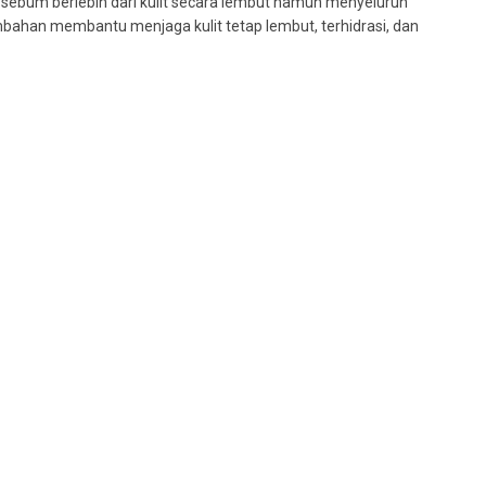
 sebum berlebih dari kulit secara lembut namun menyeluruh
bahan membantu menjaga kulit tetap lembut, terhidrasi, dan