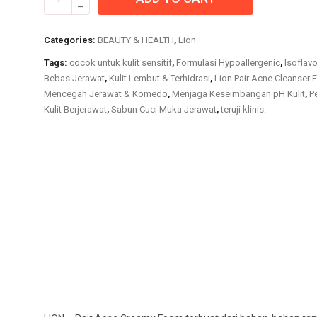
-
Pair
Acne
Categories:
BEAUTY & HEALTH
,
Lion
Creamy
Tags:
cocok untuk kulit sensitif
,
Formulasi Hypoallergenic
,
Isoflav
Foam
Bebas Jerawat
,
Kulit Lembut & Terhidrasi
,
Lion Pair Acne Cleanser
quantity
Mencegah Jerawat & Komedo
,
Menjaga Keseimbangan pH Kulit
,
P
Kulit Berjerawat
,
Sabun Cuci Muka Jerawat
,
teruji klinis.